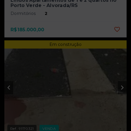
Lindos Apartamentos de 1 e 2 quartos no
Porto Verde - Alvorada/RS
Dormitórios
2
R$185.000,00
Em construção
Ref.:
91170321
VENDA