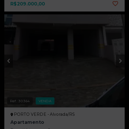
R$209.000,00
Ref.:
30364
VENDA
PORTO VERDE - Alvorada/RS
Apartamento