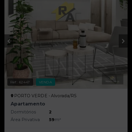
Ref.:
62447
VENDA
PORTO VERDE - Alvorada/RS
Apartamento
Dormitórios
2
Área Privativa
59
m²