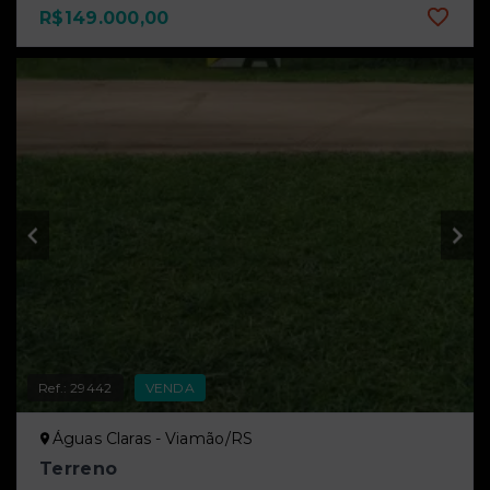
R$149.000,00
Ref.:
29442
VENDA
Águas Claras - Viamão/RS
Terreno