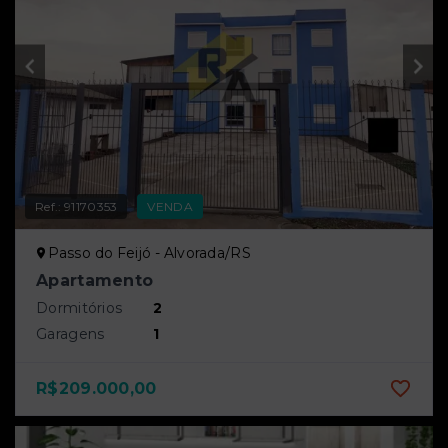
Ref.:
91170353
VENDA
Passo do Feijó - Alvorada/RS
Apartamento
Dormitórios
2
Garagens
1
R$209.000,00