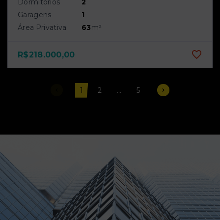
Dormitórios
2
Garagens
1
Área Privativa
63
m²
R$218.000,00
1
2
...
5