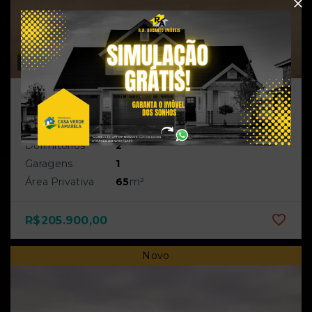
Ref.:
91170416
VENDA
Jardim Algarve - Alvorada/RS
Apartamento 2 quartos no Porto
Verde/Alvorada-RS
Dormitórios
2
Garagens
1
Área Privativa
65
m²
R$205.900,00
Novo