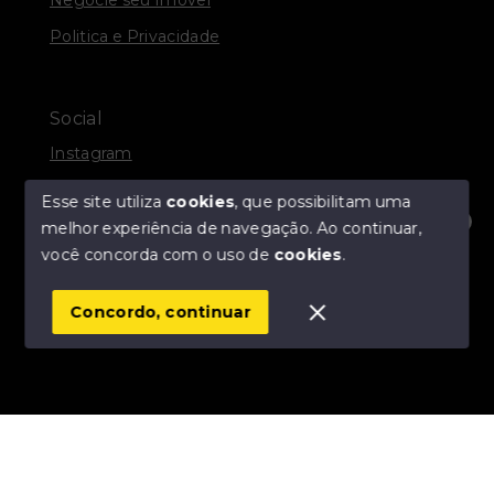
Politica e Privacidade
Social
Instagram
Facebook
Esse site utiliza
cookies
, que possibilitam uma
melhor experiência de navegação.
Ao continuar,
Olá! Estamos disponíveis para te ajudar.
você concorda com o uso de
cookies
.
© Copyright 2026 - R. A. DOCANTO IMÓVEIS - Todos
os direitos reservados
Concordo, continuar
SITE PARA IMOBILIARIA
Início
Histórico
Favoritos