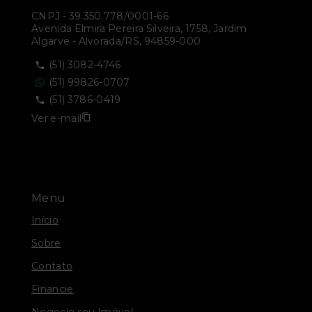
CNPJ
-
39.350.778/0001-66
Avenida Elmira Pereira Silveira, 1758, Jardim
Algarve - Alvorada/RS, 94859-000
(51) 3082-4746
(51) 99826-0707
(51) 3786-0419
Ver e-mail
Menu
Início
Sobre
Contato
Financie
Negocie seu Imóvel