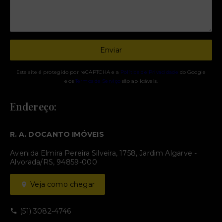
Enviar
Este site é protegido por reCAPTCHA e a
Política de Privacidade
do Google
e os
Termos de Serviço
são aplicáveis.
Endereço:
R. A. DOCANTO IMÓVEIS
Avenida Elmira Pereira Silveira, 1758, Jardim Algarve -
Alvorada/RS, 94859-000
Veja como chegar
(51) 3082-4746