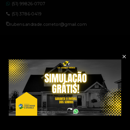
(51) 99826-0707
(51) 3786-0419
rubens.andrade.corretor@gmail.com