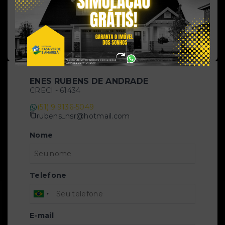
Salve ele nos seus favoritos ou então compartilhe
com alguém no WhatsApp:
Compartilhar
ENES RUBENS DE ANDRADE
CRECI -
61434
(51) 9 9136-5049
rubens_nsr@hotmail.com
Nome
Telefone
E-mail