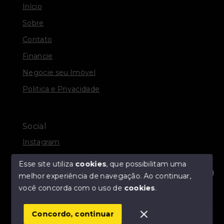
Início
Sobre
Contato
Financie
Negocie seu Imóvel
Politica e Privacidade
Social
Instagram
Facebook
Esse site utiliza
cookies
, que possibilitam uma
melhor experiência de navegação.
Ao continuar,
Olá! Estamos disponíveis para te ajudar.
você concorda com o uso de
cookies
.
© Copyright 2026 - R. A. DOCANTO IMÓVEIS - Todos
os direitos reservados
Concordo, continuar