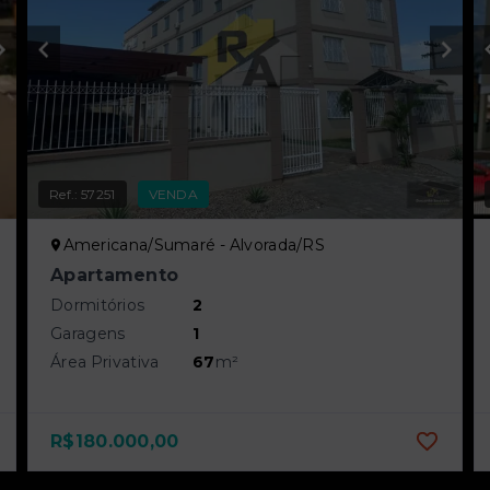
Ref.:
57251
VENDA
Americana/Sumaré - Alvorada/RS
Apartamento
Dormitórios
2
Garagens
1
Área Privativa
67
m²
R$180.000,00