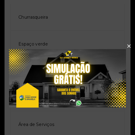
Churrasqueira
Espaço verde
piso ceramica
piso cerâmica
Área de Serviços