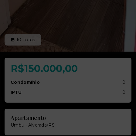
10
Fotos
R$150.000,00
Condomínio
0
IPTU
0
Apartamento
Umbu - Alvorada/RS