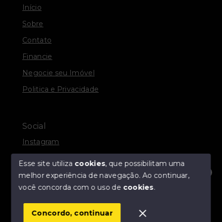
Início
Sobre
Contato
Financie
Negocie seu Imóvel
Politica e Privacidade
Social
Instagram
Facebook
Esse site utiliza
cookies
, que possibilitam uma
melhor experiência de navegação.
Ao continuar,
Olá! Estamos disponíveis para te ajudar.
você concorda com o uso de
cookies
.
© Copyright 2026 - R. A. DOCANTO IMÓVEIS - Todos
os direitos reservados
Concordo, continuar