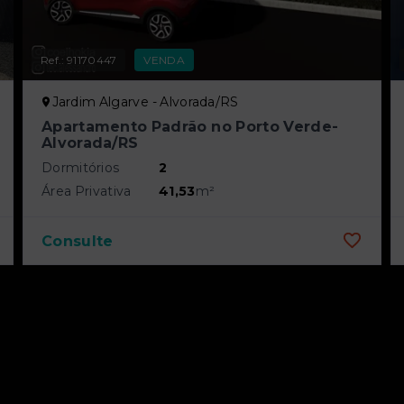
Ref.:
91170447
VENDA
Jardim Algarve - Alvorada/RS
Apartamento Padrão no Porto Verde-
Alvorada/RS
Dormitórios
2
Área Privativa
41,53
m²
Consulte