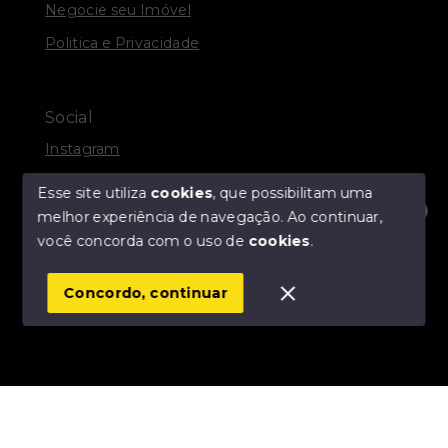
Negocie seu Imóvel
Politica e Privacidade
Social
Instagram
Facebook
Esse site utiliza
cookies
, que possibilitam uma
melhor experiência de navegação.
Ao continuar,
Olá! Estamos disponíveis para te ajudar.
você concorda com o uso de
cookies
.
© Copyright 2026 - R. A. DOCANTO IMÓVEIS - Todos
os direitos reservados
Concordo, continuar
SITE PARA IMOBILIARIA
Início
Histórico
Favoritos