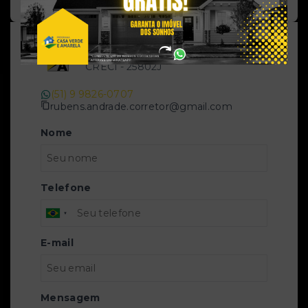
R.A. Docanto Imóveis
CRECI -
25802J
(51) 9 9826-0707
rubens.andrade.corretor@gmail.com
Nome
Telefone
E-mail
Mensagem