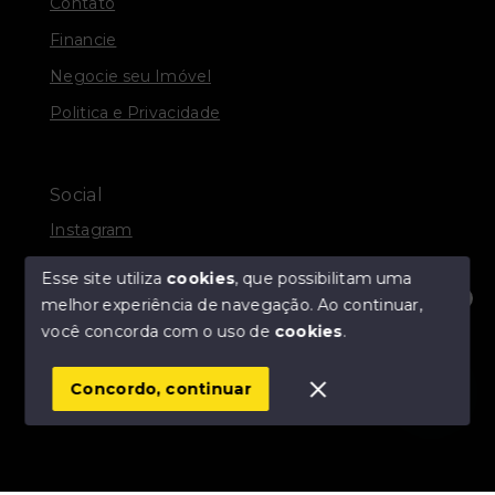
Contato
Financie
Negocie seu Imóvel
Politica e Privacidade
Social
Instagram
Facebook
Esse site utiliza
cookies
, que possibilitam uma
melhor experiência de navegação.
Ao continuar,
Olá! Estamos disponíveis para te ajudar.
você concorda com o uso de
cookies
.
© Copyright 2026 - R. A. DOCANTO IMÓVEIS - Todos
os direitos reservados
Concordo, continuar
SITE PARA IMOBILIARIA