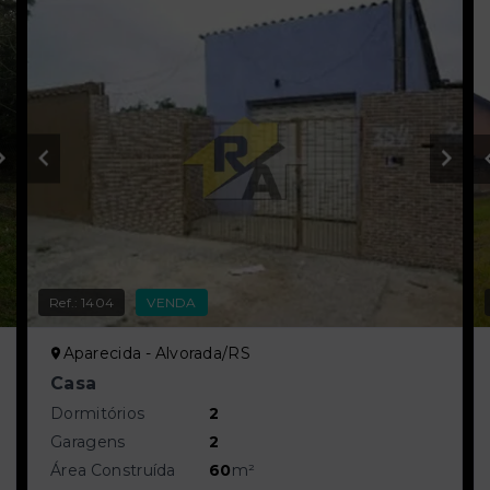
Ref.:
1404
VENDA
Aparecida - Alvorada/RS
Casa
Dormitórios
2
Garagens
2
Área Construída
60
m²