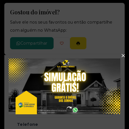
Gostou do imóvel?
Salve ele nos seus favoritos ou então compartilhe
com alguém no WhatsApp:
Compartilhar
R.A. Docanto Imóveis
CRECI -
25802J
(51) 9 9826-0707
rubens.andrade.corretor@gmail.com
Nome
Telefone