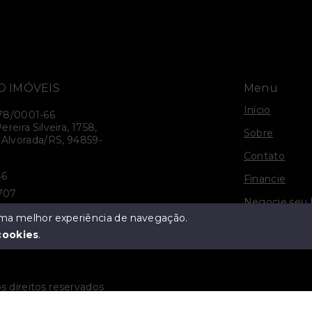
O IMÓVEIS
Menu
Início
78/0001-66
reira Silveira, 1758,
Sobre
 Alvorada/RS, 94859-
Contato
46
Financie
0707
Negocie seu 
19
 uma melhor experiência de navegação.
Politica e Pri
cookies
.
s direitos reservados