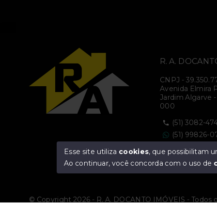
R. A. DOCANT
CNPJ
-
39.350.7
Avenida Elmira Pe
Jardim Algarve -
000
(51) 3082-47
(51) 99826-
(51) 3786-04
Esse site utiliza
cookies
, que possibilitam
Ver e-mail
Ao continuar, você concorda com o uso de
© Copyright 2026 - R. A. DOCANTO IMÓVEIS - Todos o