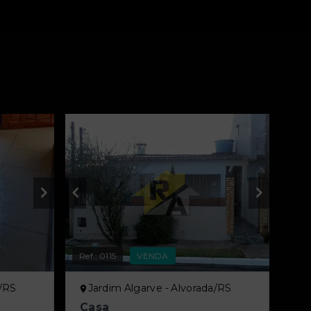
Ref.:
0115
VENDA
a/RS
Jardim Algarve - Alvorada/RS
Casa