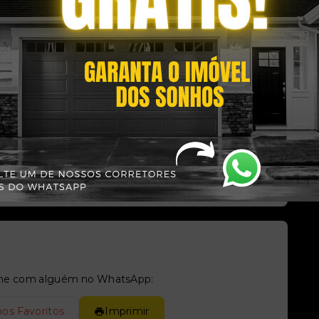
Situação:
al
Pronto para morar
tilhe com alguém no WhatsApp:
nos Favoritos
Imprimir