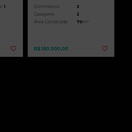
do
1
Dormitórios
2
Garagens
2
Área Construída
70
m²
R$180.000,00