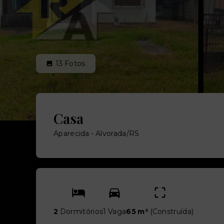
13
Fotos
Casa
Aparecida - Alvorada/RS
2
Dormitórios
1 Vaga
65 m²
(
Construída
)