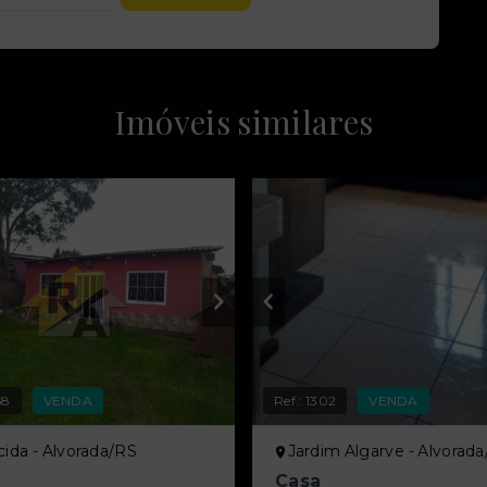
Imóveis similares
58
VENDA
Ref.:
1302
VENDA
ida - Alvorada/RS
Jardim Algarve - Alvorad
Casa