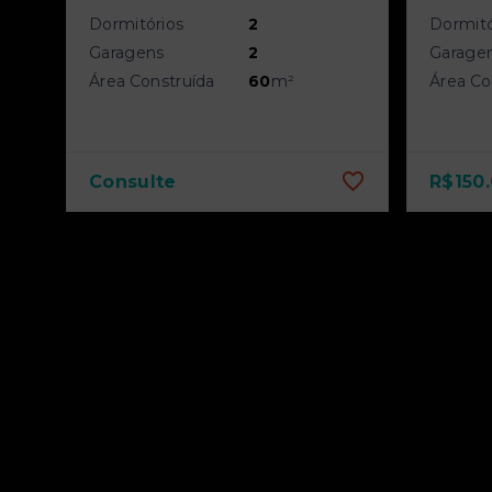
Dormitórios
2
Dormitó
Garagens
2
Garage
Área Construída
60
m²
Área Co
Consulte
R$150