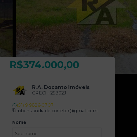
R$374.000,00
R.A. Docanto Imóveis
CRECI -
25802J
(51) 9 9826-0707
rubens.andrade.corretor@gmail.com
Nome