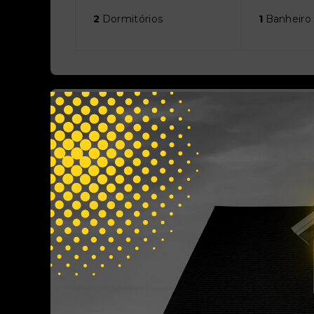
2
Dormitórios
1
Banheiro
Áreas
Área Construída:
65m²
Outras Informações