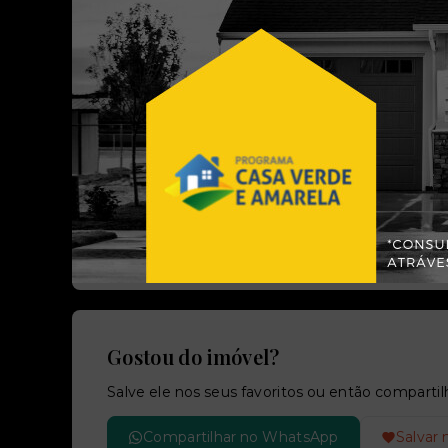
Referência:
Perfil:
31017
Residenci
Localização
Aparecida - Alvorada/RS
Gostou do imóvel?
Salve ele nos seus favoritos ou então compar
Compartilhar no WhatsApp
Salvar 