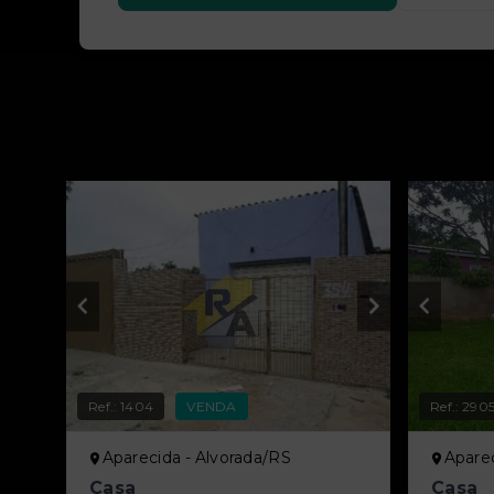
Ref.:
1404
VENDA
Ref.:
290
Aparecida - Alvorada/RS
Aparec
Casa
Casa