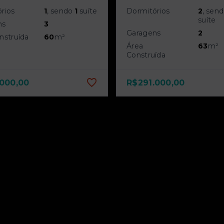
rios
1
, sendo
1
suíte
Dormitórios
2
, sen
suíte
ns
3
Garagens
2
nstruída
60
m²
Área
63
m²
Construída
.000,00
R$291.000,00