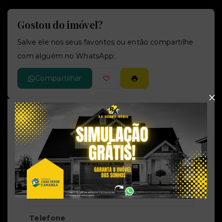
Gostou do imóvel?
Salve ele nos seus favoritos ou então compartilhe
com alguém no WhatsApp:
Compartilhar
R.A. Docanto Imóveis
CRECI -
25802J
(51) 9 9826-0707
rubens.andrade.corretor@gmail.com
Nome
Telefone