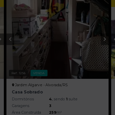
Ref.:
1256
VENDA
Jardim Algarve - Alvorada/RS
Casa Sobrado
Dormitórios
4
, sendo
1
suíte
Garagens
3
Área Construída
259
m²