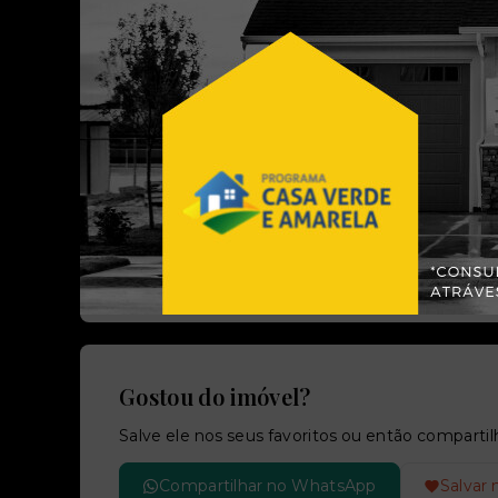
Referência:
Perfil:
54244
Residenci
Localização
Algarve - Alvorada/RS
Gostou do imóvel?
Salve ele nos seus favoritos ou então compar
Compartilhar no WhatsApp
Salvar 