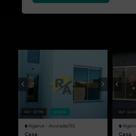
Ref.:
63178
VENDA
Ref.:
643
Algarve - Alvorada/RS
Algarv
Casa
Casa