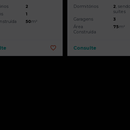
rios
2
Dormitórios
2
, send
suítes
ns
1
Garagens
3
nstruída
50
m²
Área
75
m²
Construída
lte
Consulte