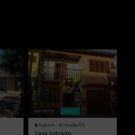
Ref.:
75770
VENDA
Algarve - Alvorada/RS
Casa Sobrado