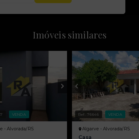
Imóveis similares
67
VENDA
Ref.:
76646
VENDA
e - Alvorada/RS
Algarve - Alvorada/RS
Casa