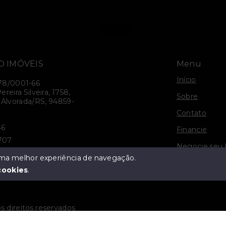
O IMÓVEIS
Menu
Início
78/0001-66
reira Silveira, 1758,
Sobre
 Alvorada/RS, 94859-
Contato
46
Financie
0707
Negocie seu 
19
 uma melhor experiência de navegação.
Politica e Pri
cookies
.
s direitos reservados