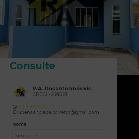
Consulte
R.A. Docanto Imóveis
CRECI -
25802J
(51) 9 9826-0707
rubens.andrade.corretor@gmail.com
Nome