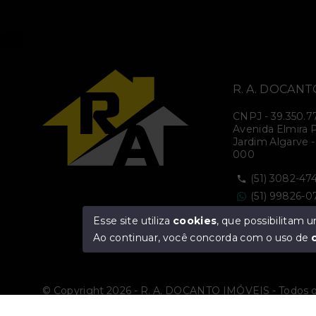
R. A. DOCANT
CNPJ
-
39.350.7
Avenida Elmira Pe
Jardim Algarve -
000
(51) 3082-47
(51) 99826-
(51) 3786-04
Esse site utiliza
cookies
, que possibilitam
Ver e-mail
Ao continuar, você concorda com o uso de
© Copyright 2026 - R. A. DOCANTO IMÓVEIS - Todos o