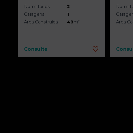
Dormitórios
2
Dormitó
Garagens
1
Garage
Área Construída
48
m²
Área Co
Consulte
Consu