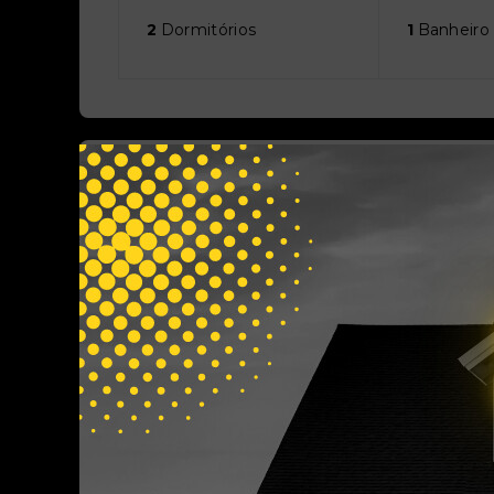
2
Dormitórios
1
Banheiro
Áreas
Área Construída:
47m²
Outras Informações