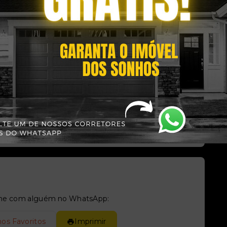
Situação:
al
Pronto para morar
tilhe com alguém no WhatsApp:
nos Favoritos
Imprimir