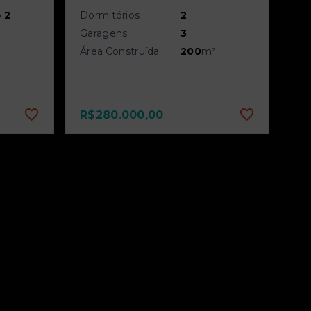
o
2
Dormitórios
2
Garagens
3
Área Construída
200
m²
R$280.000,00