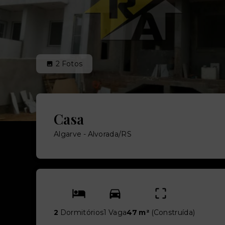
2
Fotos
Casa
Algarve - Alvorada/RS
2
Dormitórios
1 Vaga
47 m²
(
Construída
)