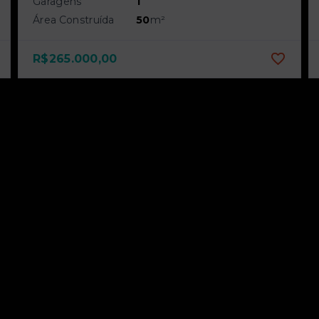
Garagens
1
Área Construída
50
m²
R$265.000,00