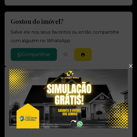
Gostou do imóvel?
Salve ele nos seus favoritos ou então compartilhe
com alguém no WhatsApp:
Compartilhar
R.A. Docanto Imóveis
CRECI -
25802J
(51) 9 9826-0707
rubens.andrade.corretor@gmail.com
Nome