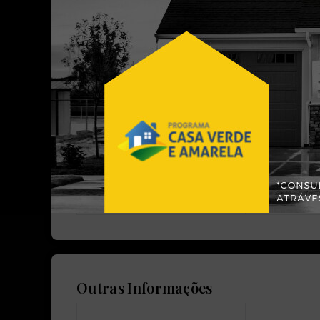
piso cerâmica
Valores
Aceita Financiamento:
Minha Casa
Sim
Sim
Outras Informações