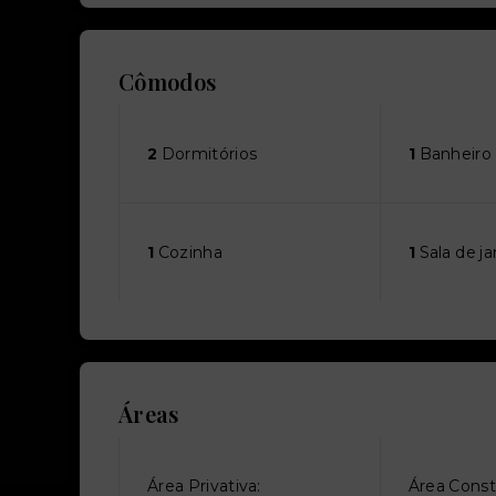
Cômodos
2
Dormitórios
1
Banheiro
1
Cozinha
1
Sala de ja
Áreas
Área Privativa:
Área Const