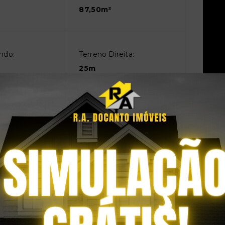
87,50m²
ndo:
Terreno Direita:
25m