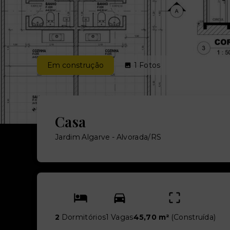
Em construção
1
Fotos
Casa
Jardim Algarve - Alvorada/RS
2
Dormitórios
1 Vagas
45,70 m²
(
Construída
)