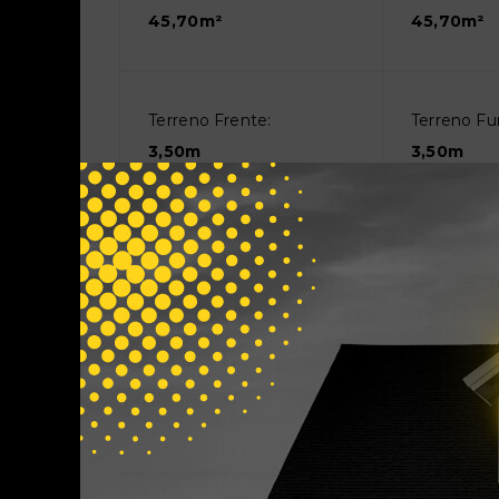
45,70m²
45,70m²
Terreno Frente:
Terreno Fu
3,50m
3,50m
Terreno Esquerda:
25m
Características