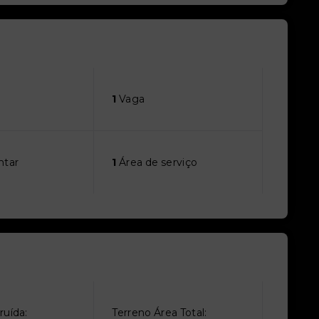
1
Vaga
ntar
1
Área de serviço
ruída:
Terreno Área Total: