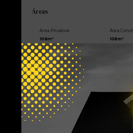
Áreas
Área Privativa:
Área Const
108m²
108m²
Características
Box Banheiro
Churrasque
Jardim
Murado