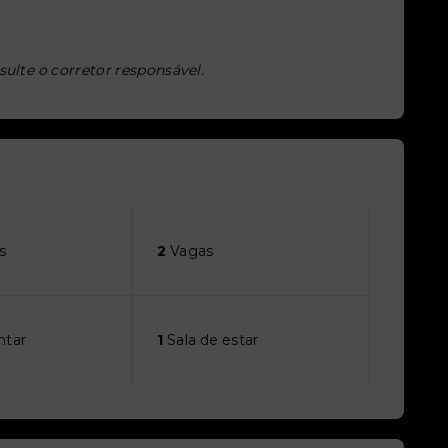
sulte o corretor responsável.
s
2
Vagas
ntar
1
Sala de estar