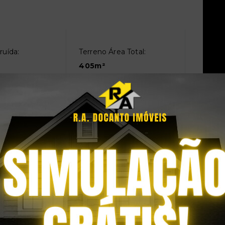
ruída:
Terreno Área Total:
405m²
ira
Forro de PVC
Piso Frio