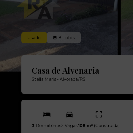
Usado
8
Fotos
Casa de Alvenaria
Stella Maris - Alvorada/RS
3
Dormitórios
2 Vagas
108 m²
(
Construída
)