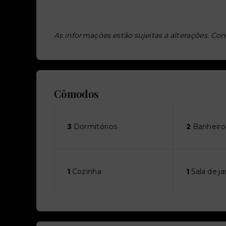
As informações estão sujeitas a alterações. Con
Cômodos
3
Dormitórios
2
Banheiro
1
Cozinha
1
Sala de ja