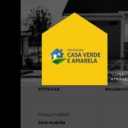
Quintal
Terreno co
Outras Informações
Referência:
Perfil:
91170446
Residenci
Possui mobília?:
Sem mobília