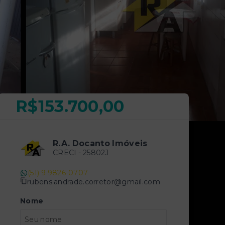
R$153.700,00
R.A. Docanto Imóveis
CRECI -
25802J
(51) 9 9826-0707
rubens.andrade.corretor@gmail.com
Nome