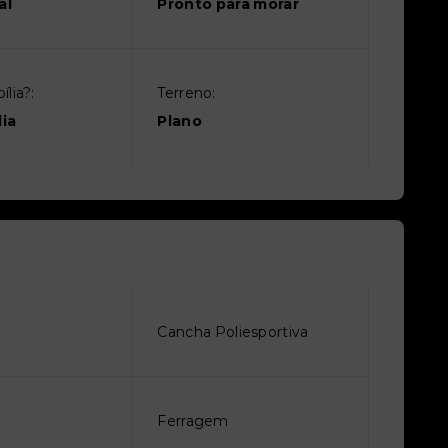
al
Pronto para morar
lia?:
Terreno:
ia
Plano
Cancha Poliesportiva
Ferragem