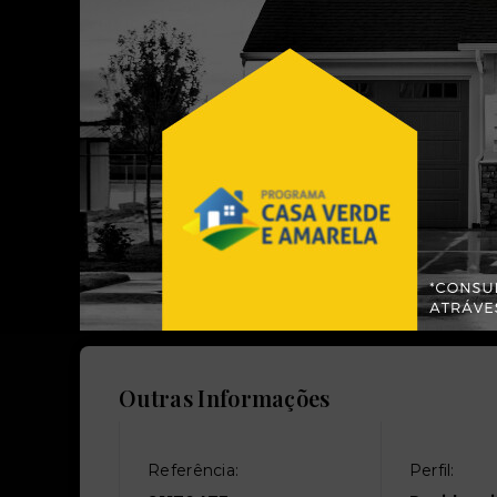
Valores
Tem Financiamento:
Aceita Fin
Sim
Sim
Outras Informações
Referência:
Perfil: