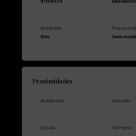
91170473
Residenci
Averbado:
Possui mobí
Sim
Sem mobíl
Proximidades
Academias
Atacado
Escola
Farmácia