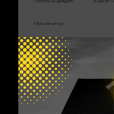
Com box na garagem
1
Sala de T
1
Área de serviço
Características
Churrasqueira
Churrasque
Espaço Pet
Portaria