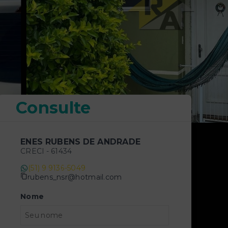
Consulte
ENES RUBENS DE ANDRADE
CRECI -
61434
(51) 9 9136-5049
rubens_nsr@hotmail.com
Nome