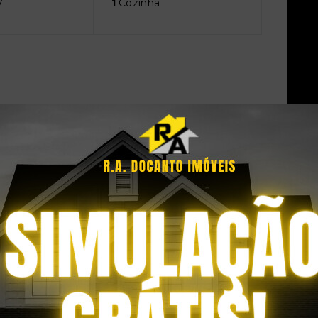
V
1
Cozinha
ira na varanda
Circuito de segurança
VAGAS PARA
VISITANTES