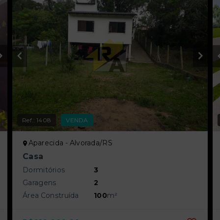
Ref.:
1408
VENDA
Aparecida - Alvorada/RS
Casa
Dormitórios
3
Garagens
2
Área Construída
100
m²