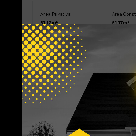
Área Privativa:
Área Const
51,17m²
51,17m²
Outras Informações
Referência:
Idade do i
91170522
1 ano
Situação:
Escriturado
Novo
Sim