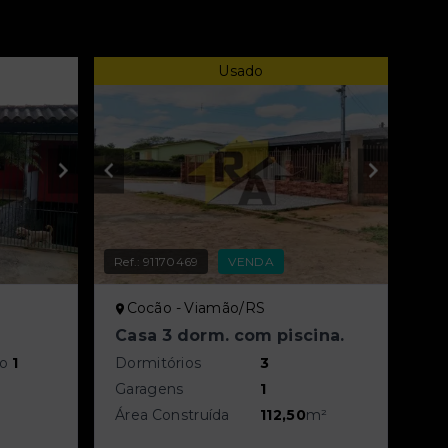
Usado
Ref.:
91170469
VENDA
Cocão - Viamão/RS
Casa 3 dorm. com piscina.
do
1
Dormitórios
3
Garagens
1
Área Construída
112,50
m²