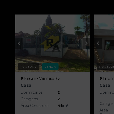
Ref.:
30177
VENDA
Ref.:
302
Piratini - Viamão/RS
Tarum
Casa
Casa
Dormitórios
2
Dormitó
Garagens
2
Garage
Área Construída
48
m²
Área