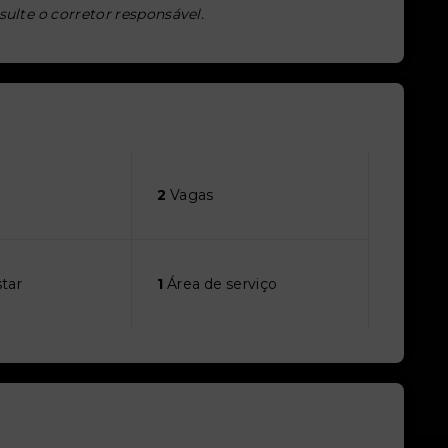
sulte o corretor responsável.
2
Vagas
star
1
Área de serviço