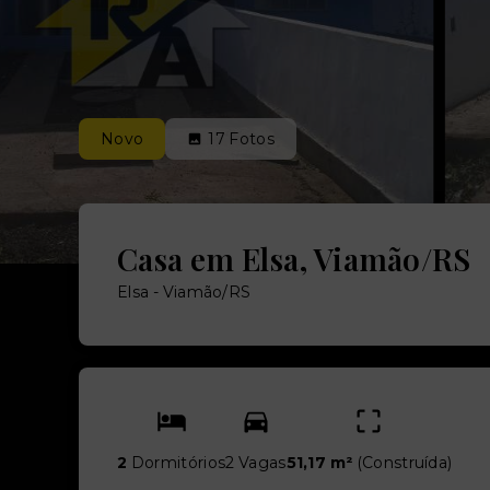
Novo
17
Fotos
Casa em Elsa, Viamão/RS
Elsa - Viamão/RS
2
Dormitórios
2 Vagas
51,17 m²
(
Construída
)