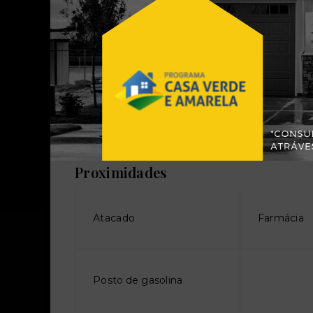
Possui mobília?:
Terreno:
Sem mobília
Plano
Proximidades
Atacado
Farmácia
Posto de gasolina