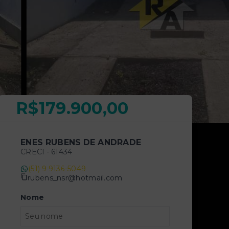
R$179.900,00
ENES RUBENS DE ANDRADE
CRECI -
61434
(51) 9 9136-5049
rubens_nsr@hotmail.com
Nome