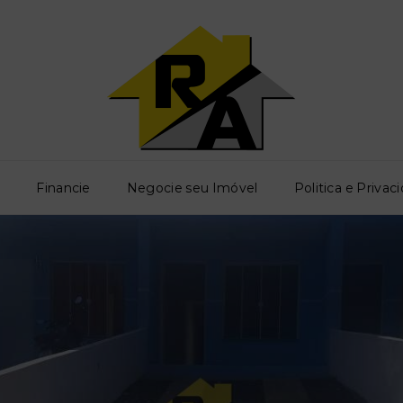
o
Financie
Negocie seu Imóvel
Politica e Privac