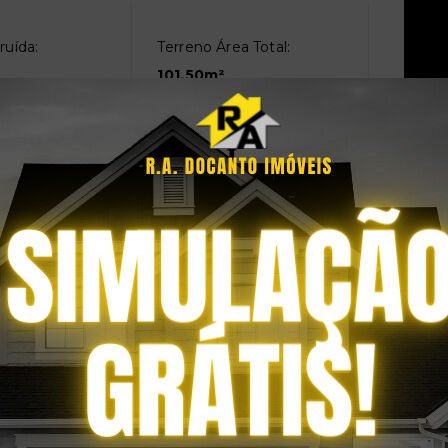
ruída:
Terreno Área Total:
101,50m²
móvel:
Perfil:
Residencial
:
Averbado:
Sim