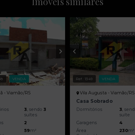
Imóveis similares
38
VENDA
Ref.:
1349
VENDA
ã - Viamão/RS
Vila Augusta - Viamão/RS
Casa Sobrado
rios
3
, sendo
3
Dormitórios
3
, sen
suítes
suíte
ns
2
Garagens
4
59
m²
Área
230
m²