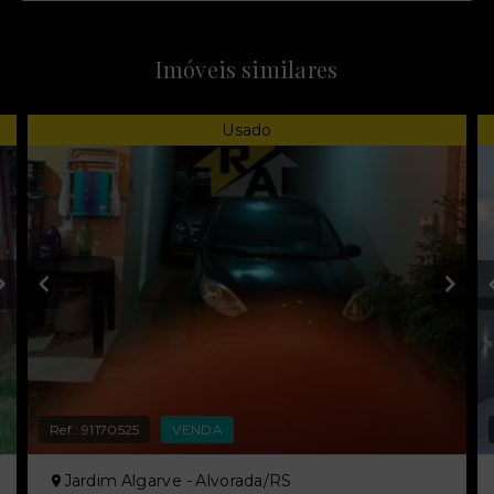
Imóveis similares
Usado
Ref.:
91170525
VENDA
Jardim Algarve - Alvorada/RS