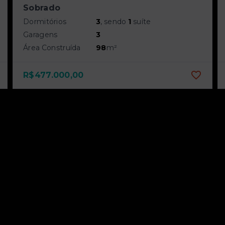
Sobrado
Dormitórios
3
, sendo
1
suíte
Garagens
3
Área Construída
98
m²
R$477.000,00