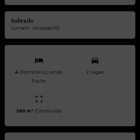
Sobrado
Sumaré - Alvorada/RS
4
Dormitórios, sendo
2 Vagas
1
suíte
260 m²
(
Construída
)