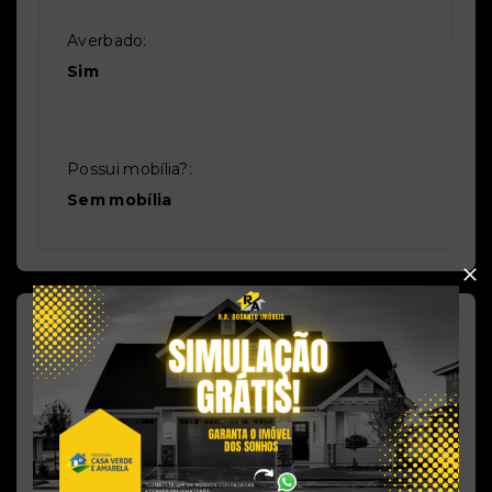
Averbado:
Sim
Possui mobília?:
Sem mobília
Proximidades
Academias