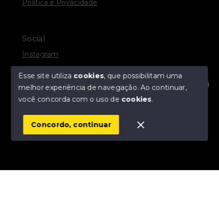
Politica e Privacidade
Social
Instagram
Facebook
Esse site utiliza
cookies
, que possibilitam uma
melhor experiência de navegação.
Ao continuar,
Olá! Estamos disponíveis para te ajudar.
você concorda com o uso de
cookies
.
© Copyright 2026 - R. A. DOCANTO IMÓVEIS - Todos
os direitos reservados
Concordo, continuar
SITE PARA IMOBILIARIA
Início
Histórico
Favoritos