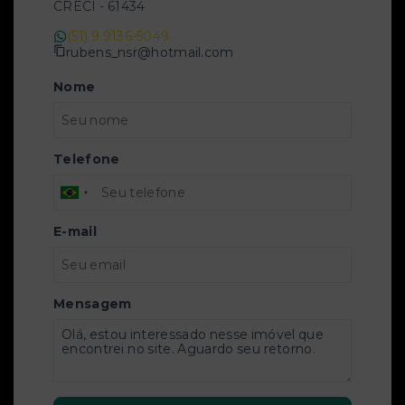
CRECI -
61434
(51) 9 9136-5049
rubens_nsr@hotmail.com
Nome
Telefone
E-mail
Mensagem