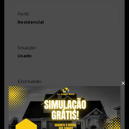
Perfil:
Residencial
Situação:
Usado
Escriturado:
Sim
Averbado:
Sim