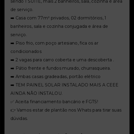
sendo 1 SUÍTE, mais 2 banheiros, sala, cozinha e área
de serviço.
➡️
Casa com 77m² privados,
02 dormitórios, 1
banheiros, sala e cozinha conjugada e área de
serviço.
➡️
Piso frio, com poço artesiano, fica os ar
condicionados
➡️ 2 vagas para carro coberta e uma descoberta .
➡️ Pátio frente e fundos murado, churrasqueira.
➡️ Ambas casas gradeadas, portão elétrico
➡️ TEM PAINEL SOLAR INSTALADO MAIS A CEEE
AINDA NÃO INSTALOU.
✅ Aceita financiamento bancário e FGTS!
👉 Vamos estar de plantão nos Whats para tirar suas
dúvidas.