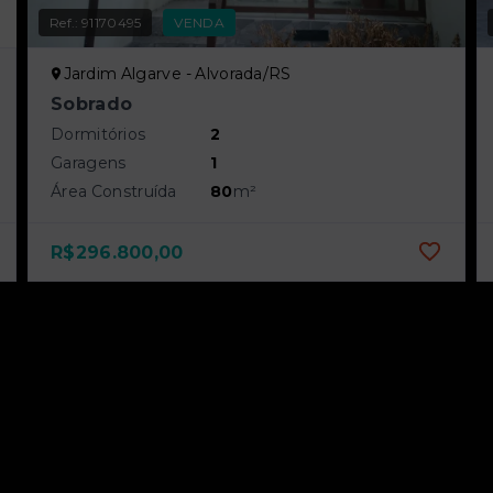
Ref.:
91170495
VENDA
Jardim Algarve - Alvorada/RS
Sobrado
Dormitórios
2
Garagens
1
Área Construída
80
m²
R$296.800,00