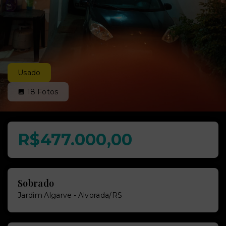
Usado
18
Fotos
R$477.000,00
Sobrado
Jardim Algarve - Alvorada/RS